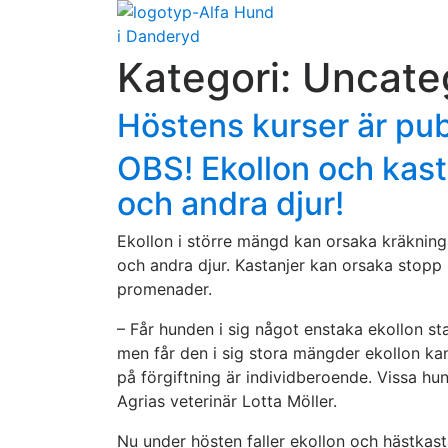
Kategori:
Uncate
Höstens kurser är pu
OBS! Ekollon och kasta
och andra djur!
Ekollon i större mängd kan orsaka kräkning
och andra djur. Kastanjer kan orsaka stopp 
promenader.
– Får hunden i sig något enstaka ekollon s
men får den i sig stora mängder ekollon ka
på förgiftning är individberoende. Vissa hund
Agrias veterinär Lotta Möller.
Nu under hösten faller ekollon och hästkasta