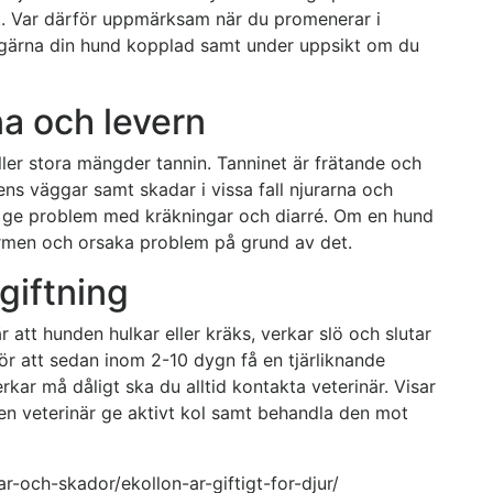
. Var därför uppmärksam när du promenerar i
a gärna din hund kopplad samt under uppsikt om du
na och levern
åller stora mängder tannin. Tanninet är frätande och
ns väggar samt skadar i vissa fall njurarna och
mst ge problem med kräkningar och diarré. Om en hund
tarmen och orsaka problem på grund av det.
giftning
 att hunden hulkar eller kräks, verkar slö och slutar
för att sedan inom 2-10 dygn få en tjärliknande
erkar må dåligt ska du alltid kontakta veterinär. Visar
n en veterinär ge aktivt kol samt behandla den mot
r-och-skador/ekollon-ar-giftigt-for-djur/