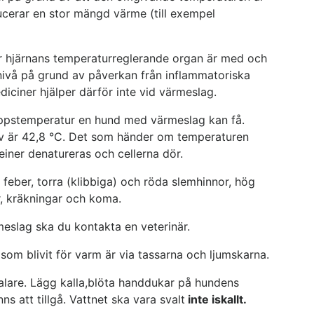
ucerar en stor mängd värme (till exempel
där hjärnans temperaturreglerande organ är med och
nivå på grund av påverkan från inflammatoriska
iciner hjälper därför inte vid värmeslag.
roppstemperatur en hund med värmeslag kan få.
av är 42,8 °C. Det som händer om temperaturen
teiner denatureras och cellerna dör.
 feber, torra (klibbiga) och röda slemhinnor, hög
er, kräkningar och koma.
meslag ska du kontakta en veterinär.
 som blivit för varm är via tassarna och ljumskarna.
valare. Lägg kalla,blöta handdukar på hundens
s att tillgå. Vattnet ska vara svalt
inte iskallt.