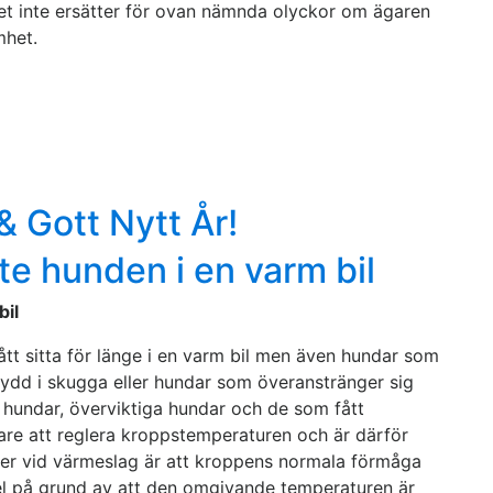
get inte ersätter för ovan nämnda olyckor om ägaren
mhet.
& Gott Nytt År!
e hunden i en varm bil
bil
tt sitta för länge i en varm bil men även hundar som
skydd i skugga eller hundar som överanstränger sig
 hundar, överviktiga hundar och de som fått
re att reglera kroppstemperaturen och är därför
der vid värmeslag är att kroppens normala förmåga
el på grund av att den omgivande temperaturen är