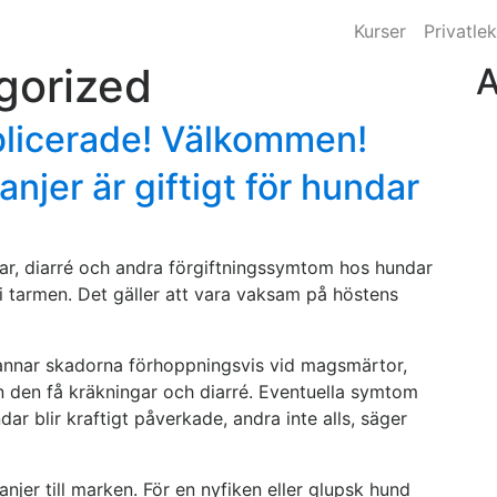
Kurser
Privatlek
gorized
A
blicerade! Välkommen!
njer är giftigt för hundar
ar, diarré och andra förgiftningssymtom hos hundar
i tarmen. Det gäller att vara vaksam på höstens
tannar skadorna förhoppningsvis vid magsmärtor,
n den få kräkningar och diarré. Eventuella symtom
ar blir kraftigt påverkade, andra inte alls, säger
njer till marken. För en nyfiken eller glupsk hund