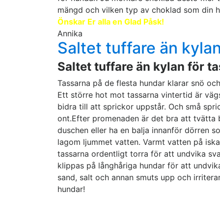
mängd och vilken typ av choklad som din hu
Önskar Er alla en Glad Påsk!
Annika
Saltet tuffare än kyla
Saltet tuffare än kylan för t
Tassarna på de flesta hundar klarar snö och 
Ett större hot mot tassarna vintertid är väg
bidra till att sprickor uppstår. Och små spr
ont.Efter promenaden är det bra att tvätta b
duschen eller ha en balja innanför dörren 
lagom ljummet vatten. Varmt vatten på iskal
tassarna ordentligt torra för att undvika 
klippas på långhåriga hundar för att undvi
sand, salt och annan smuts upp och irritera
hundar!