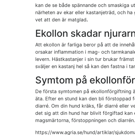
kan de se både spännande och smaskiga ut
närheten av ekar eller kastanjeträd, och h
vet att den är matglad
.
Ekollon skadar njurar
Att ekollon är farliga beror på att de inneh
orsakar inflammation i mag- och tarmkanale
levern. Hästkastanjer i sin tur brukar frä
sväljer en kastanj hel så kan den fastna i 
Symtom på ekollonför
De första symtomen på ekollonförgiftning är
äta. Efter en stund kan den bli förstoppad 
diarré. Om din hund kräks, får diarré eller v
det sig att din hund har blivit förgiftad ka
magsmärtorna, förstoppningen och diarrén.
https://www.agria.se/hund/artiklar/sjukdoma