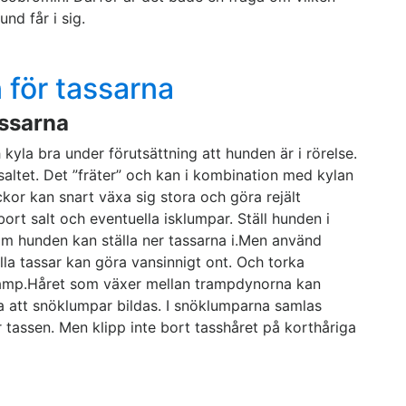
nd får i sig.
n för tassarna
assarna
kyla bra under förutsättning att hunden är i rörelse.
saltet. Det ”fräter” och kan i kombination med kylan
ickor kan snart växa sig stora och göra rejält
ort salt och eventuella isklumpar. Ställ hunden i
som hunden kan ställa ner tassarna i.Men använd
la tassar kan göra vansinnigt ont. Och torka
svamp.Håret som växer mellan trampdynorna kan
ka att snöklumpar bildas. I snöklumparna samlas
r tassen. Men klipp inte bort tasshåret på korthåriga