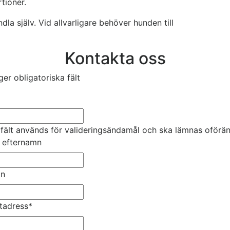
rtioner.
a själv. Vid allvarligare behöver hunden till
Kontakta oss
ger obligatoriska fält
 fält används för valideringsändamål och ska lämnas oförän
& efternamn
on
tadress
*