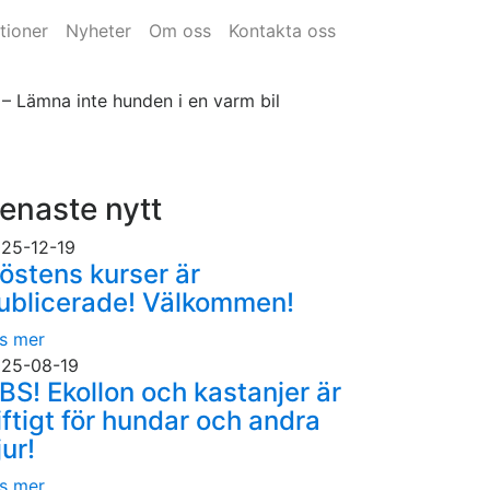
tioner
Nyheter
Om oss
Kontakta oss
– Lämna inte hunden i en varm bil
enaste nytt
25-12-19
östens kurser är
ublicerade! Välkommen!
s mer
25-08-19
BS! Ekollon och kastanjer är
iftigt för hundar och andra
jur!
s mer