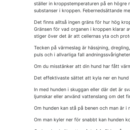
ställer in kroppstemperaturen på en högre 
substanser i kroppen. Febernedsättande med
Det finns alltså ingen gräns för hur hög k
Gränsen för vad organen i kroppen klarar 
stiger över det är att cellernas yta och pro
Tecken på värmeslag är hässjning, dregling,
puls och i allvarliga fall andningssvårighet
Om du misstänker att din hund har fått vär
Det effektivaste sättet att kyla ner en hund
In med hunden i skuggan eller där det är s
ljumskar eller använd vattenslang om det finn
Om hunden kan stå på benen och man är i nä
Om man kyler ner för snabbt kan hunden ko