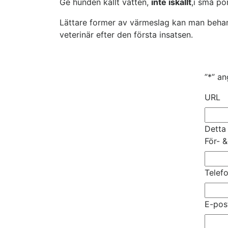
Ge hunden kallt vatten,
inte iskallt
,i små po
Lättare former av värmeslag kan man behandl
veterinär efter den första insatsen.
”
*
” an
URL
Detta
För- 
Telef
E-pos