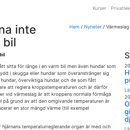
Kurser
Privatlek
na inte
Hem
/
Nyheter
/
Värmeslag 
bil
S
bil
20
tt sitta för länge i en varm bil men även hundar som
H
skydd i skugga eller hundar som överanstränger sig
p
 hundar, överviktiga hundar och de som fått
re att reglera kroppstemperaturen och är därför
Lä
der vid värmeslag är att kroppens normala förmåga
20
el på grund av att den omgivande temperaturen är
O
ucerar en stor mängd värme (till exempel
g
d
där hjärnans temperaturreglerande organ är med och
Lä