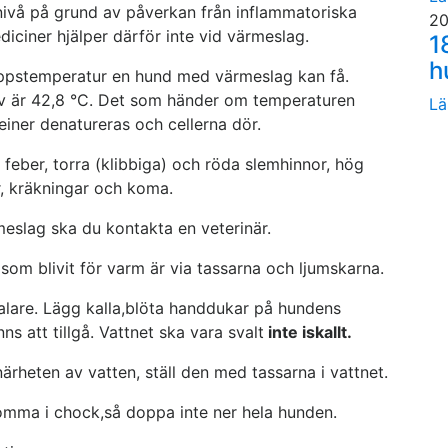
nivå på grund av påverkan från inflammatoriska
20
iciner hjälper därför inte vid värmeslag.
1
h
roppstemperatur en hund med värmeslag kan få.
av är 42,8 °C. Det som händer om temperaturen
Lä
teiner denatureras och cellerna dör.
 feber, torra (klibbiga) och röda slemhinnor, hög
er, kräkningar och koma.
meslag ska du kontakta en veterinär.
 som blivit för varm är via tassarna och ljumskarna.
valare. Lägg kalla,blöta handdukar på hundens
s att tillgå. Vattnet ska vara svalt
inte iskallt.
rheten av vatten, ställ den med tassarna i vattnet.
mma i chock,så doppa inte ner hela hunden.