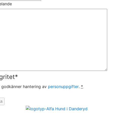
elande
gritet
*
 godkänner hantering av
personuppgifter
.
*