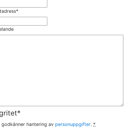
tadress
*
elande
gritet
*
 godkänner hantering av
personuppgifter
.
*