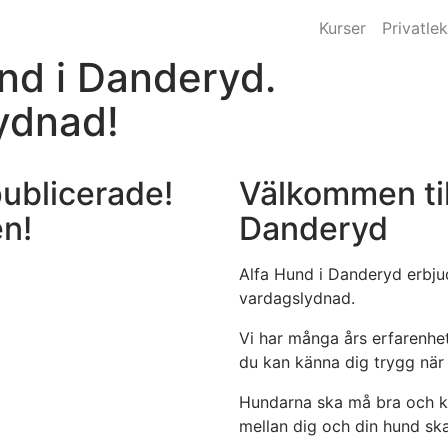
Kurser
Privatlek
und i Danderyd.
lydnad!
publicerade!
Välkommen til
n!
Danderyd
Alfa Hund i Danderyd erbju
vardagslydnad.
Vi har många års erfarenhet
du kan känna dig trygg när 
Hundarna ska må bra och ku
mellan dig och din hund ska