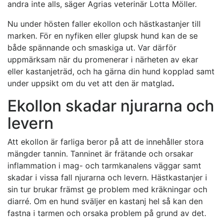
andra inte alls, säger Agrias veterinär Lotta Möller.
Nu under hösten faller ekollon och hästkastanjer till
marken. För en nyfiken eller glupsk hund kan de se
både spännande och smaskiga ut. Var därför
uppmärksam när du promenerar i närheten av ekar
eller kastanjeträd, och ha gärna din hund kopplad samt
under uppsikt om du vet att den är matglad
.
Ekollon skadar njurarna och
levern
Att ekollon är farliga beror på att de innehåller stora
mängder tannin. Tanninet är frätande och orsakar
inflammation i mag- och tarmkanalens väggar samt
skadar i vissa fall njurarna och levern. Hästkastanjer i
sin tur brukar främst ge problem med kräkningar och
diarré. Om en hund sväljer en kastanj hel så kan den
fastna i tarmen och orsaka problem på grund av det.