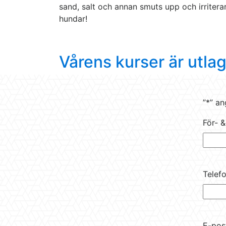
sand, salt och annan smuts upp och irritera
hundar!
Vårens kurser är utla
”
*
” an
För- 
Telef
E-pos