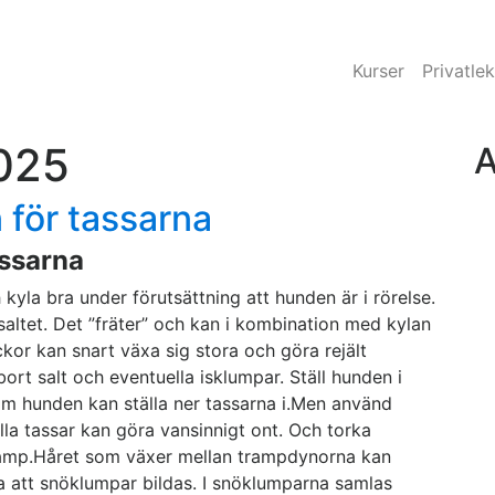
Kurser
Privatlek
2025
A
n för tassarna
assarna
kyla bra under förutsättning att hunden är i rörelse.
saltet. Det ”fräter” och kan i kombination med kylan
ickor kan snart växa sig stora och göra rejält
ort salt och eventuella isklumpar. Ställ hunden i
som hunden kan ställa ner tassarna i.Men använd
la tassar kan göra vansinnigt ont. Och torka
svamp.Håret som växer mellan trampdynorna kan
ka att snöklumpar bildas. I snöklumparna samlas