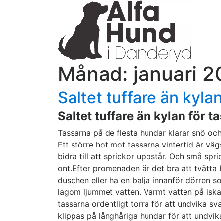
Månad:
januari 
Saltet tuffare än kyla
Saltet tuffare än kylan för t
Tassarna på de flesta hundar klarar snö och 
Ett större hot mot tassarna vintertid är väg
bidra till att sprickor uppstår. Och små spr
ont.Efter promenaden är det bra att tvätta b
duschen eller ha en balja innanför dörren 
lagom ljummet vatten. Varmt vatten på iskal
tassarna ordentligt torra för att undvika 
klippas på långhåriga hundar för att undvi