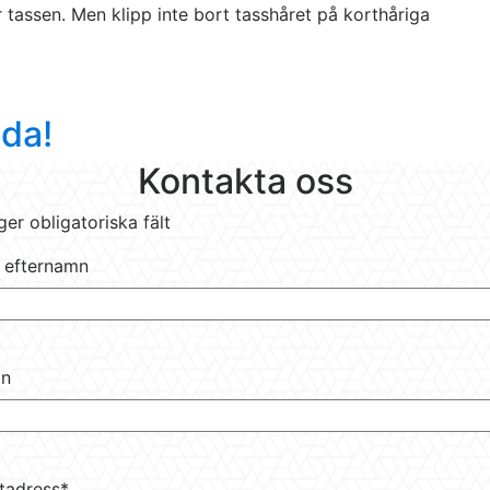
r tassen. Men klipp inte bort tasshåret på korthåriga
gda!
Kontakta oss
ger obligatoriska fält
& efternamn
on
tadress
*