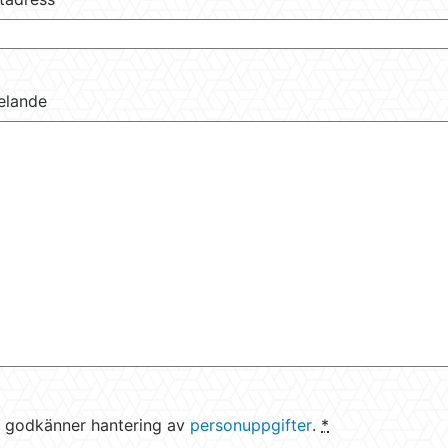
elande
gritet
 godkänner hantering av
*
personuppgifter
.
*