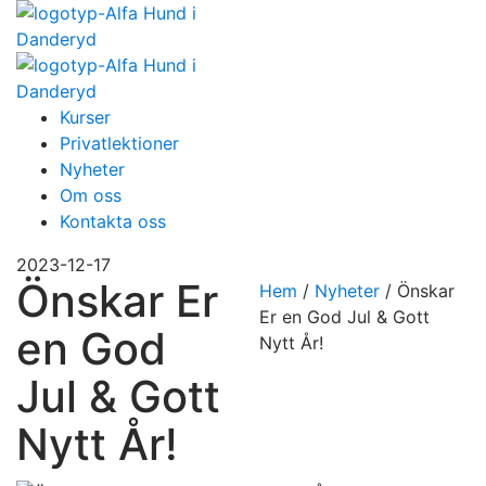
Kurser
Privatlektioner
Nyheter
Om oss
Kontakta oss
2023-12-17
Önskar Er
Hem
/
Nyheter
/
Önskar
Er en God Jul & Gott
en God
Nytt År!
Jul & Gott
Nytt År!